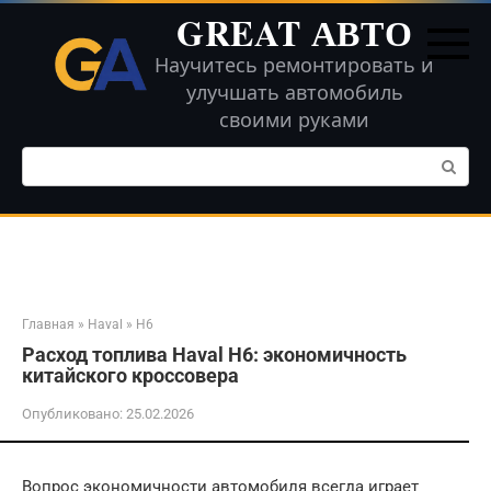
Перейти
GREAT АВТО
к
контенту
Научитесь ремонтировать и
улучшать автомобиль
своими руками
Поиск:
Главная
»
Haval
»
H6
Расход топлива Haval H6: экономичность
китайского кроссовера
Опубликовано:
25.02.2026
Вопрос экономичности автомобиля всегда играет