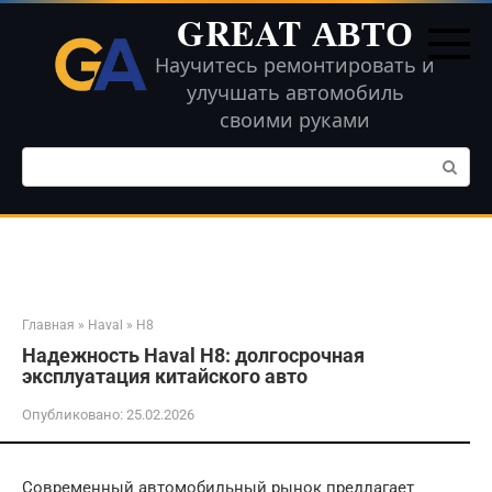
Перейти
GREAT АВТО
к
контенту
Научитесь ремонтировать и
улучшать автомобиль
своими руками
Поиск:
Главная
»
Haval
»
H8
Надежность Haval H8: долгосрочная
эксплуатация китайского авто
Опубликовано:
25.02.2026
Современный автомобильный рынок предлагает