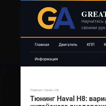
Перейти
к
GREA
контенту
Научитесь 
своими ру
Главная
Двигатель
КПП
К
Информация
Главная
»
Haval
»
H8
Тюнинг Haval H8: вар