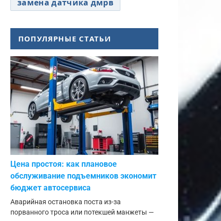
замена датчика дмрв
ПОПУЛЯРНЫЕ СТАТЬИ
Цена простоя: как плановое
обслуживание подъемников экономит
бюджет автосервиса
Аварийная остановка поста из-за
порванного троса или потекшей манжеты —