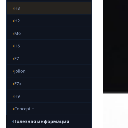
H8
H2
M6
H6
F7
Jolion
F7x
H9
Concept H
Полезная информация