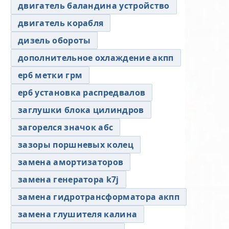
двигатель баландина устройство
двигатель корабля
дизель обороты
дополнительное охлаждение акпп
ер6 метки грм
ер6 установка распредвалов
заглушки блока цилиндров
загорелся значок абс
зазоры поршневых колец
замена амортизаторов
замена генератора k7j
замена гидротрансформатора акпп
замена глушителя калина