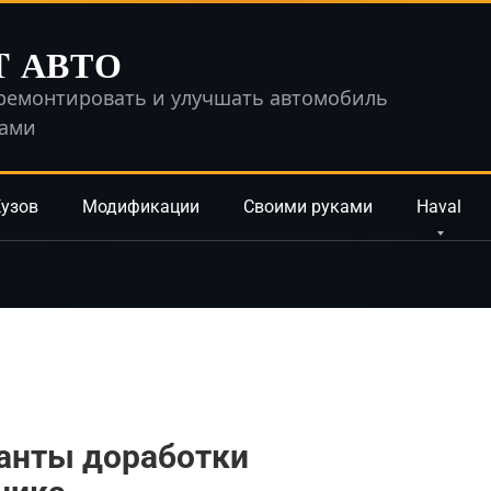
T АВТО
ремонтировать и улучшать автомобиль
ками
узов
Модификации
Своими руками
Haval
ианты доработки