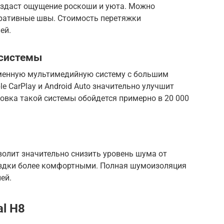
создаст ощущение роскоши и уюта. Можно
оративные швы. Стоимость перетяжки
ей.
 системы
менную мультимедийную систему с большим
e CarPlay и Android Auto значительно улучшит
овка такой системы обойдется примерно в 20 000
олит значительно снизить уровень шума от
оездки более комфортными. Полная шумоизоляция
ей.
l H8