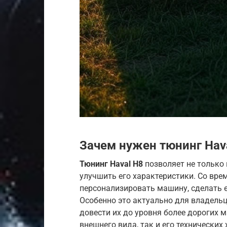
Зачем нужен тюнинг Hav
Тюнинг Haval H8
позволяет не только 
улучшить его характеристики. Со вре
персонализировать машину, сделать 
Особенно это актуально для владельц
довести их до уровня более дорогих 
внешнего вида, так и его технических