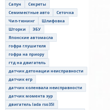
Сапун
Секреты
Семиместные авто
Сеточка
Чип-тюнинг
Шлифовка
Шторки
ЭБУ
Японские автомасла
гофра глушителя
гофра на приору
гтд на двигатель
датчик детонации неисправности
датчик егр
датчик коленвала неисправности
датчик момента эур
двигатель lada rso35l