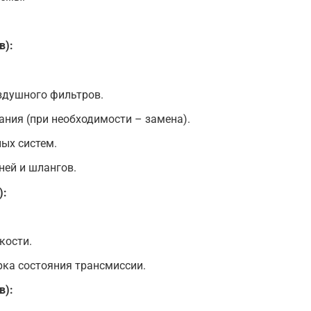
в):
здушного фильтров.
ания (при необходимости – замена).
ых систем.
ей и шлангов.
):
кости.
ка состояния трансмиссии.
в):