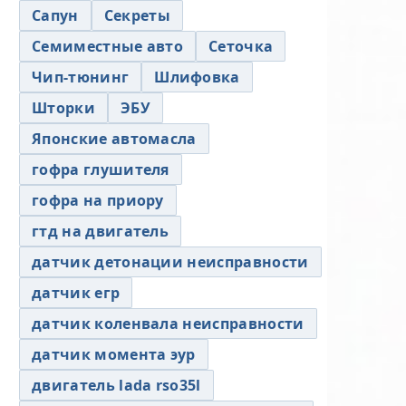
Сапун
Секреты
Семиместные авто
Сеточка
Чип-тюнинг
Шлифовка
Шторки
ЭБУ
Японские автомасла
гофра глушителя
гофра на приору
гтд на двигатель
датчик детонации неисправности
датчик егр
датчик коленвала неисправности
датчик момента эур
двигатель lada rso35l