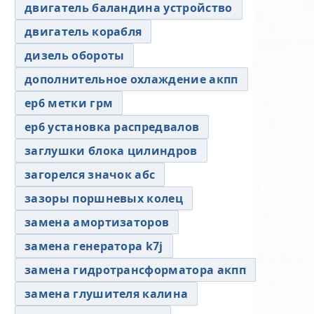
двигатель баландина устройство
двигатель корабля
дизель обороты
дополнительное охлаждение акпп
ер6 метки грм
ер6 установка распредвалов
заглушки блока цилиндров
загорелся значок абс
зазоры поршневых колец
замена амортизаторов
замена генератора k7j
замена гидротрансформатора акпп
замена глушителя калина