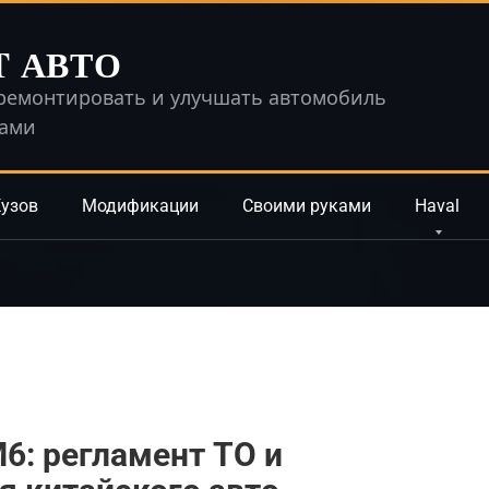
T АВТО
ремонтировать и улучшать автомобиль
ками
узов
Модификации
Своими руками
Haval
6: регламент ТО и