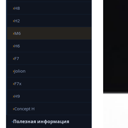
H8
H2
M6
H6
F7
Jolion
F7x
H9
Concept H
Полезная информация