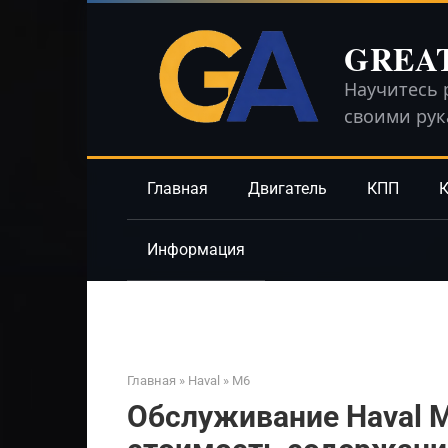
Перейти
к
GREA
контенту
Научитесь 
своими ру
Главная
Двигатель
КПП
К
Информация
Главная
»
Haval
»
M6
Обслуживание Haval M