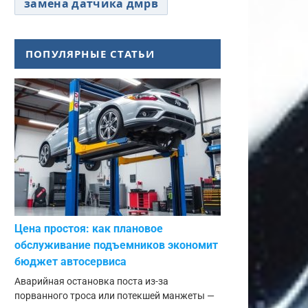
замена датчика дмрв
ПОПУЛЯРНЫЕ СТАТЬИ
Цена простоя: как плановое
обслуживание подъемников экономит
бюджет автосервиса
Аварийная остановка поста из-за
порванного троса или потекшей манжеты —