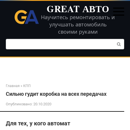
Перейти
GREAT АВТО
к
контенту
Научитесь ремонтировать и
улучшать автомобиль
своими руками
Поиск:
Главная
»
КПП
Сильно гудит коробка на всех передачах
Опубликовано:
20.10.2020
Для тех, у кого автомат