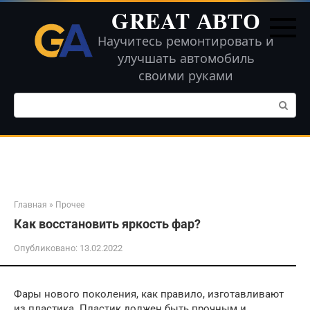
Перейти
GREAT АВТО
к
контенту
Научитесь ремонтировать и
улучшать автомобиль
своими руками
Поиск:
Главная
»
Прочее
Как восстановить яркость фар?
Опубликовано:
13.02.2022
Фары нового поколения, как правило, изготавливают
из пластика. Пластик должен быть прочным и