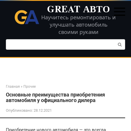
Перейти
GREAT АВТО
к
контенту
Научитесь ремонтировать и
улучшать автомобиль
своими руками
Поиск:
Главная
»
Прочее
Основные преимущества приобретения
автомобиля у официального дилера
Опубликовано:
28.12.2021
Приобретение нового автомобиля — это всегда