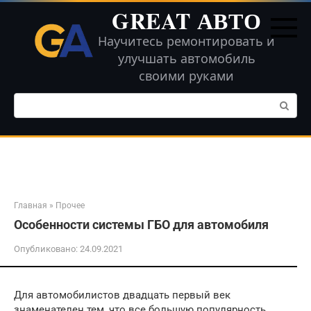
Перейти
GREAT АВТО
к
контенту
Научитесь ремонтировать и
улучшать автомобиль
своими руками
Поиск:
Главная
»
Прочее
Особенности системы ГБО для автомобиля
Опубликовано:
24.09.2021
Для автомобилистов двадцать первый век
знаменателен тем, что все большую популярность