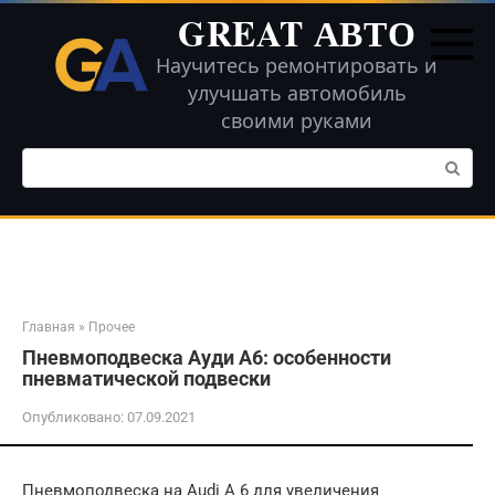
Перейти
GREAT АВТО
к
контенту
Научитесь ремонтировать и
улучшать автомобиль
своими руками
Поиск:
Главная
»
Прочее
Пневмоподвеска Ауди А6: особенности
пневматической подвески
Опубликовано:
07.09.2021
Пневмоподвеска на Audi A 6 для увеличения