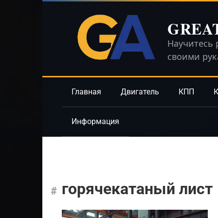
Перейти
к
GREA
контенту
Научитесь 
своими ру
Главная
Двигатель
КПП
К
Информация
горячекатаный лист