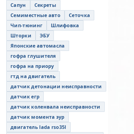
Сапун
Секреты
Семиместные авто
Сеточка
Чип-тюнинг
Шлифовка
Шторки
ЭБУ
Японские автомасла
гофра глушителя
гофра на приору
гтд на двигатель
датчик детонации неисправности
датчик егр
датчик коленвала неисправности
датчик момента эур
двигатель lada rso35l