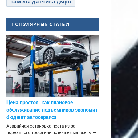
замена датчика дмрв
ПОПУЛЯРНЫЕ СТАТЬИ
Цена простоя: как плановое
обслуживание подъемников экономит
бюджет автосервиса
Аварийная остановка поста из-за
порванного троса или потекшей манжеты —