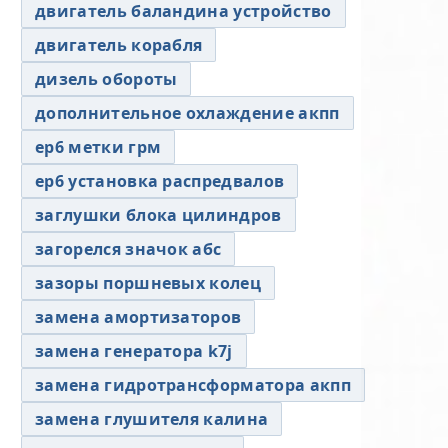
двигатель баландина устройство
двигатель корабля
дизель обороты
дополнительное охлаждение акпп
ер6 метки грм
ер6 установка распредвалов
заглушки блока цилиндров
загорелся значок абс
зазоры поршневых колец
замена амортизаторов
замена генератора k7j
замена гидротрансформатора акпп
замена глушителя калина