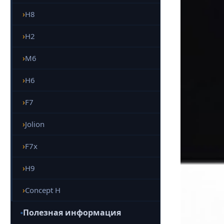
H8
H2
M6
H6
F7
Jolion
F7x
H9
Concept H
Полезная информация