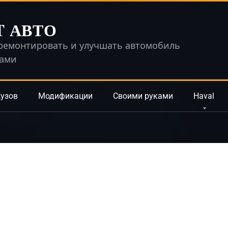
T АВТО
ремонтировать и улучшать автомобиль
ками
узов
Модификации
Своими руками
Haval