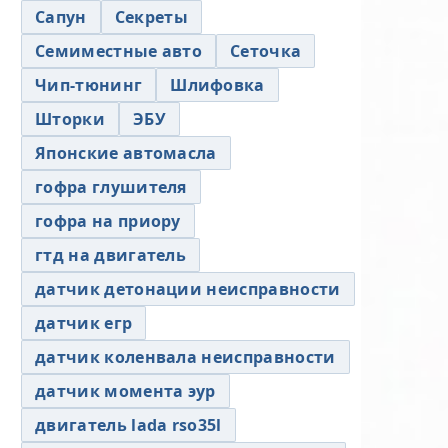
Сапун
Секреты
Семиместные авто
Сеточка
Чип-тюнинг
Шлифовка
Шторки
ЭБУ
Японские автомасла
гофра глушителя
гофра на приору
гтд на двигатель
датчик детонации неисправности
датчик егр
датчик коленвала неисправности
датчик момента эур
двигатель lada rso35l