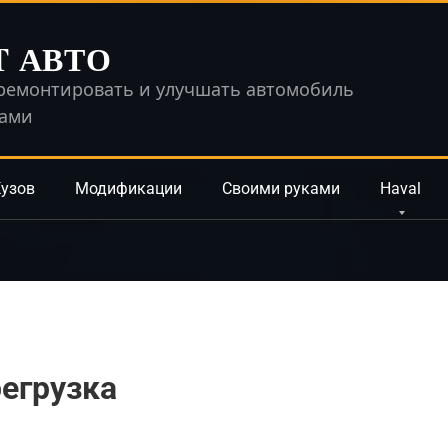
T АВТО
ремонтировать и улучшать автомобиль
ками
узов
Модификации
Своими руками
Haval
егрузка