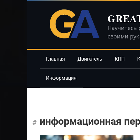
Перейти
к
GREA
контенту
Научитесь 
своими ру
Главная
Двигатель
КПП
К
Информация
информационная пер