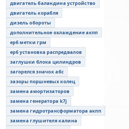
двигатель баландина устройство
двигатель корабля
дизель обороты
дополнительное охлаждение акпп
ер6 метки грм
ер6 установка распредвалов
заглушки блока цилиндров
загорелся значок абс
зазоры поршневых колец
замена амортизаторов
замена генератора k7j
замена гидротрансформатора акпп
замена глушителя калина