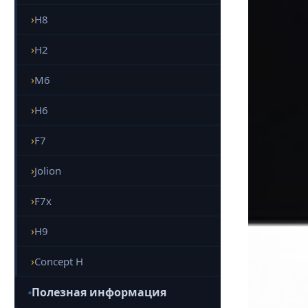
H8
H2
M6
H6
F7
Jolion
F7x
H9
Concept H
Полезная информация