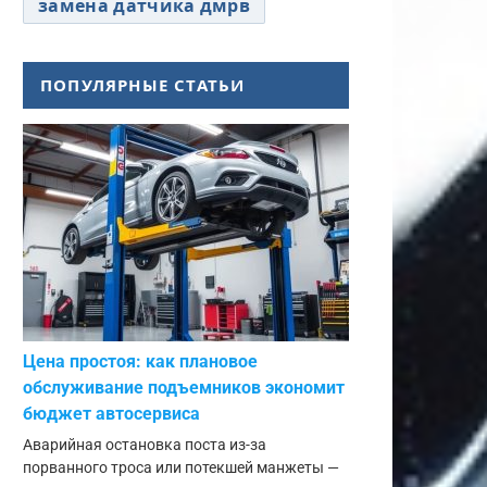
замена датчика дмрв
ПОПУЛЯРНЫЕ СТАТЬИ
Цена простоя: как плановое
обслуживание подъемников экономит
бюджет автосервиса
Аварийная остановка поста из-за
порванного троса или потекшей манжеты —