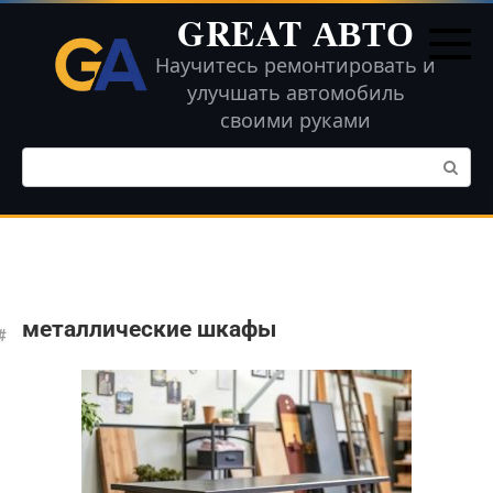
Перейти
GREAT АВТО
к
контенту
Научитесь ремонтировать и
улучшать автомобиль
своими руками
Поиск:
металлические шкафы