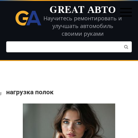
Перейти
GREAT АВТО
к
контенту
Научитесь ремонтировать и
улучшать автомобиль
своими руками
Поиск:
нагрузка полок