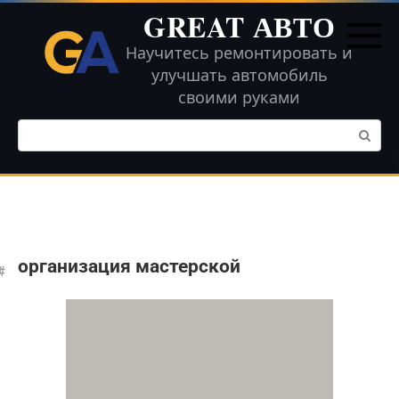
Перейти
GREAT АВТО
к
контенту
Научитесь ремонтировать и
улучшать автомобиль
своими руками
Поиск:
организация мастерской