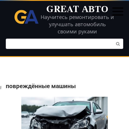
Перейти
GREAT АВТО
к
контенту
Научитесь ремонтировать и
улучшать автомобиль
своими руками
Поиск:
повреждённые машины