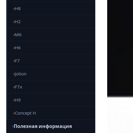
H8
H2
M6
H6
F7
Jolion
F7x
H9
Concept H
Полезная информация