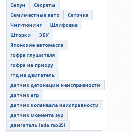
Сапун
Секреты
Семиместные авто
Сеточка
Чип-тюнинг
Шлифовка
Шторки
ЭБУ
Японские автомасла
гофра глушителя
гофра на приору
гтд на двигатель
датчик детонации неисправности
датчик егр
датчик коленвала неисправности
датчик момента эур
двигатель lada rso35l