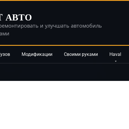
T АВТО
ремонтировать и улучшать автомобиль
ками
узов
Модификации
Своими руками
Haval