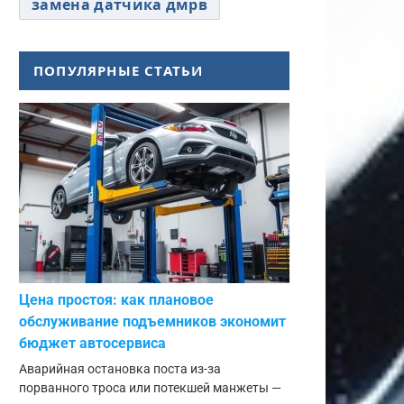
замена датчика дмрв
ПОПУЛЯРНЫЕ СТАТЬИ
Цена простоя: как плановое
обслуживание подъемников экономит
бюджет автосервиса
Аварийная остановка поста из-за
порванного троса или потекшей манжеты —