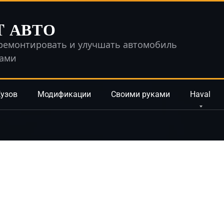
T АВТО
ремонтировать и улучшать автомобиль
ками
узов
Модификации
Своими руками
Haval