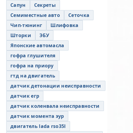
Сапун
Секреты
Семиместные авто
Сеточка
Чип-тюнинг
Шлифовка
Шторки
ЭБУ
Японские автомасла
гофра глушителя
гофра на приору
гтд на двигатель
датчик детонации неисправности
датчик егр
датчик коленвала неисправности
датчик момента эур
двигатель lada rso35l