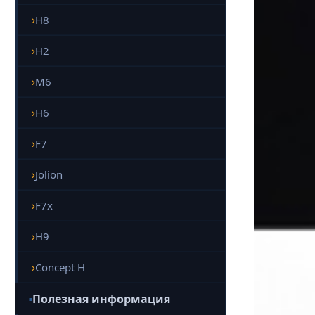
H8
H2
M6
H6
F7
Jolion
F7x
H9
Concept H
Полезная информация