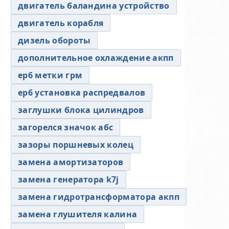
двигатель баландина устройство
двигатель корабля
дизель обороты
дополнительное охлаждение акпп
ер6 метки грм
ер6 установка распредвалов
заглушки блока цилиндров
загорелся значок абс
зазоры поршневых колец
замена амортизаторов
замена генератора k7j
замена гидротрансформатора акпп
замена глушителя калина