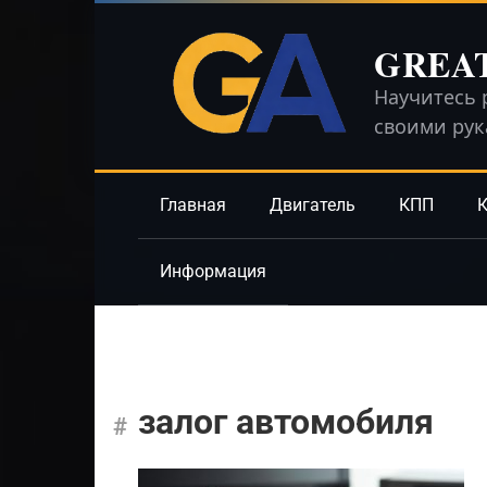
Перейти
к
GREA
контенту
Научитесь 
своими ру
Главная
Двигатель
КПП
К
Информация
залог автомобиля