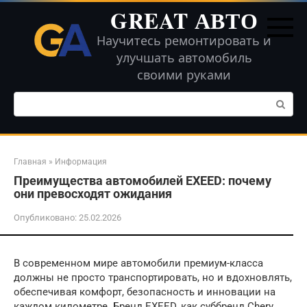
Перейти
GREAT АВТО
к
контенту
Научитесь ремонтировать и
улучшать автомобиль
своими руками
Поиск:
Главная
»
Информация
Преимущества автомобилей EXEED: почему
они превосходят ожидания
Опубликовано:
25.02.2026
В современном мире автомобили премиум-класса
должны не просто транспортировать, но и вдохновлять,
обеспечивая комфорт, безопасность и инновации на
каждом километре. Бренд EXEED, как суббренд Chery,