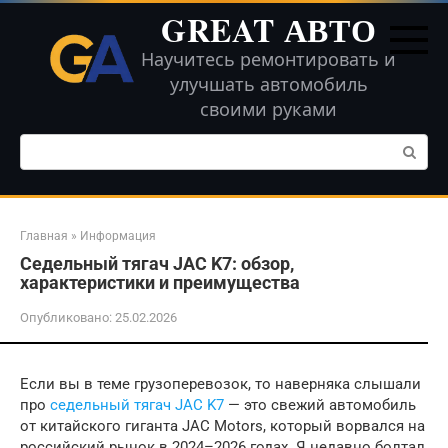
Перейти
GREAT АВТО
к
контенту
Научитесь ремонтировать и
улучшать автомобиль
своими руками
Поиск:
Главная
»
Информация
Седельный тягач JAC K7: обзор,
характеристики и преимущества
Опубликовано:
25.02.2026
Если вы в теме грузоперевозок, то наверняка слышали
про
седельный тягач JAC K7
— это свежий автомобиль
от китайского гиганта JAC Motors, который ворвался на
российский рынок в 2024–2026 годах. Я недавно болтал