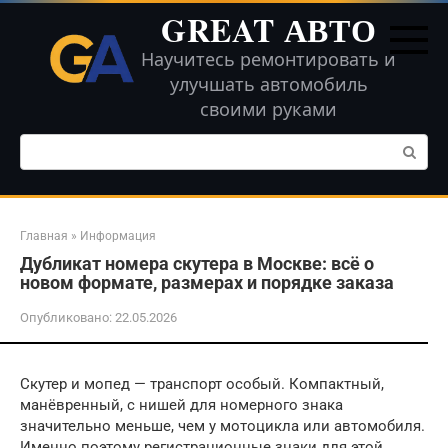
Перейти
GREAT АВТО
к
контенту
Научитесь ремонтировать и
улучшать автомобиль
своими руками
Поиск:
Главная
»
Информация
Дубликат номера скутера в Москве: всё о
новом формате, размерах и порядке заказа
Опубликовано:
22.05.2026
Скутер и мопед — транспорт особый. Компактный,
манёвренный, с нишей для номерного знака
значительно меньше, чем у мотоцикла или автомобиля.
Именно поэтому регистрационные знаки для этой