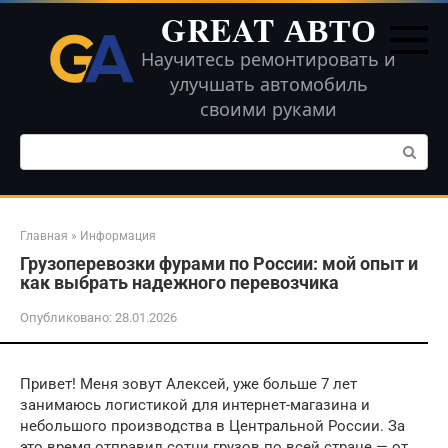
Перейти
GREAT АВТО
к
контенту
Научитесь ремонтировать и
улучшать автомобиль
своими руками
Поиск:
Главная
»
Информация
Грузоперевозки фурами по России: мой опыт и
как выбрать надежного перевозчика
Опубликовано:
28.01.2026
Привет! Меня зовут Алексей, уже больше 7 лет
занимаюсь логистикой для интернет-магазина и
небольшого производства в Центральной России. За
это время отправил сотни грузов по всей стране — от