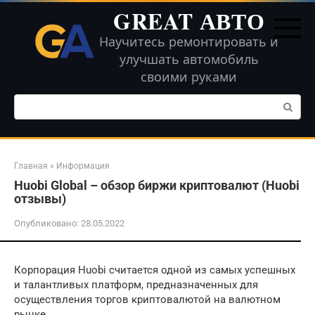
Перейти
GREAT АВТО
к
контенту
Научитесь ремонтировать и
улучшать автомобиль
своими руками
Поиск:
Главная
»
Информация
Huobi Global – обзор биржи криптовалют (Huobi
отзывы)
Опубликовано:
28.05.2022
Корпорация Huobi считается одной из самых успешных
и талантливых платформ, предназначенных для
осуществления торгов криптовалютой на валютном
рынке.