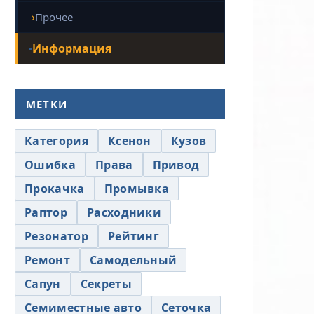
Прочее
Информация
МЕТКИ
Категория
Ксенон
Кузов
Ошибка
Права
Привод
Прокачка
Промывка
Раптор
Расходники
Резонатор
Рейтинг
Ремонт
Самодельный
Сапун
Секреты
Семиместные авто
Сеточка