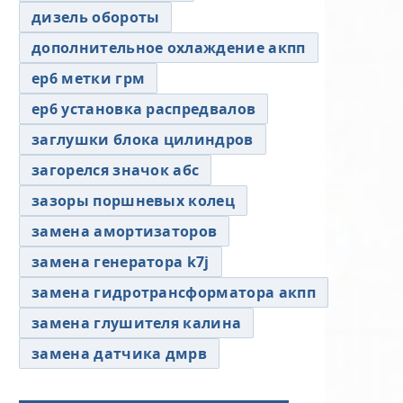
дизель обороты
дополнительное охлаждение акпп
ер6 метки грм
ер6 установка распредвалов
заглушки блока цилиндров
загорелся значок абс
зазоры поршневых колец
замена амортизаторов
замена генератора k7j
замена гидротрансформатора акпп
замена глушителя калина
замена датчика дмрв