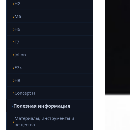
H2
M6
H6
F7
Jolion
F7x
H9
Concept H
Полезная информация
Материалы, инструменты и
вещества