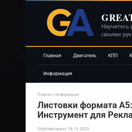
Перейти
к
GREA
контенту
Научитесь 
своими ру
Главная
Двигатель
КПП
К
Информация
Главная
»
Информация
Листовки формата A
Инструмент для Рекл
Опубликовано:
18.10.2023