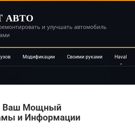
T АВТО
ремонтировать и улучшать автомобиль
ками
узов
Модификации
Своими руками
Haval
5: Ваш Мощный
амы и Информации