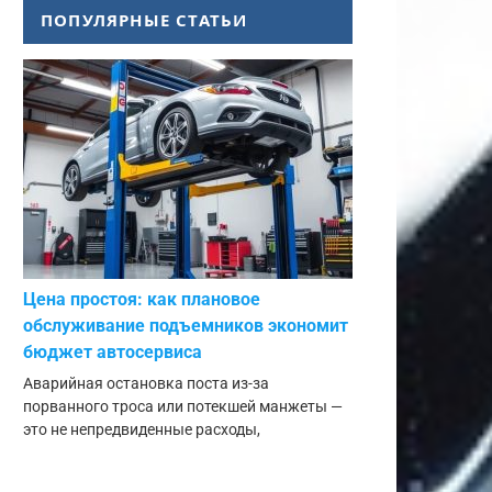
ПОПУЛЯРНЫЕ СТАТЬИ
Цена простоя: как плановое
обслуживание подъемников экономит
бюджет автосервиса
Аварийная остановка поста из-за
порванного троса или потекшей манжеты —
это не непредвиденные расходы,