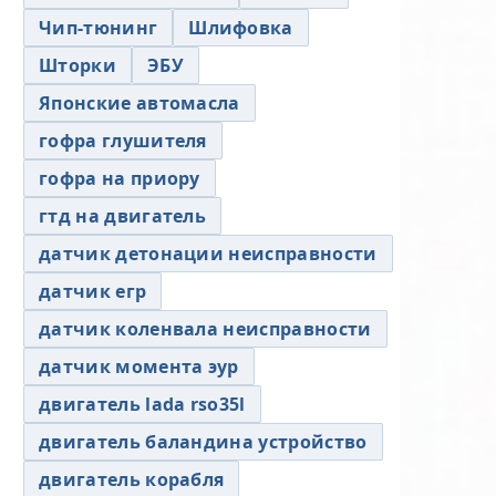
Чип-тюнинг
Шлифовка
Шторки
ЭБУ
Японские автомасла
гофра глушителя
гофра на приору
гтд на двигатель
датчик детонации неисправности
датчик егр
датчик коленвала неисправности
датчик момента эур
двигатель lada rso35l
двигатель баландина устройство
двигатель корабля