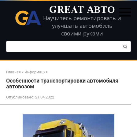
Перейти
GREAT АВТО
к
контенту
Научитесь ремонтировать и
улучшать автомобиль
своими руками
Поиск:
Главная
»
Информация
Особенности транспортировки автомобиля
автовозом
Опубликовано:
21.04.2022