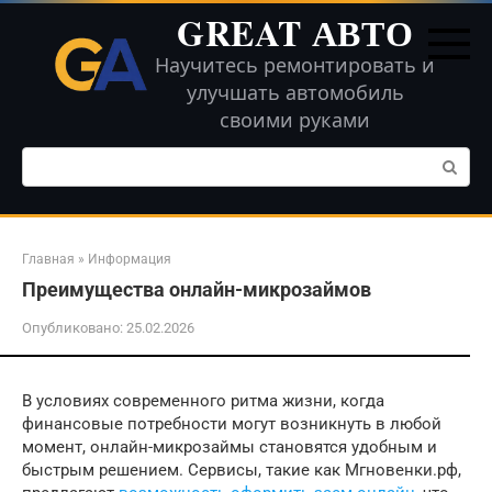
Перейти
GREAT АВТО
к
контенту
Научитесь ремонтировать и
улучшать автомобиль
своими руками
Поиск:
Главная
»
Информация
Преимущества онлайн-микрозаймов
Опубликовано:
25.02.2026
В условиях современного ритма жизни, когда
финансовые потребности могут возникнуть в любой
момент, онлайн-микрозаймы становятся удобным и
быстрым решением. Сервисы, такие как Мгновенки.рф,