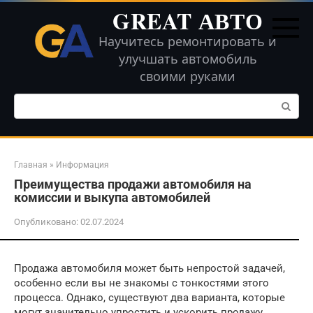
Перейти
GREAT АВТО
к
контенту
Научитесь ремонтировать и
улучшать автомобиль
своими руками
Поиск:
Главная
»
Информация
Преимущества продажи автомобиля на
комиссии и выкупа автомобилей
Опубликовано:
02.07.2024
Продажа автомобиля может быть непростой задачей,
особенно если вы не знакомы с тонкостями этого
процесса. Однако, существуют два варианта, которые
могут значительно упростить и ускорить продажу