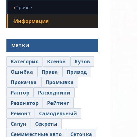
Прочее
Информация
МЕТКИ
Категория
Ксенон
Кузов
Ошибка
Права
Привод
Прокачка
Промывка
Раптор
Расходники
Резонатор
Рейтинг
Ремонт
Самодельный
Сапун
Секреты
Семиместные авто
Сеточка