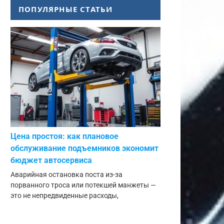
ПОПУЛЯРНЫЕ СТАТЬИ
Цена простоя: как плановое
обслуживание подъемников экономит
бюджет автосервиса
Аварийная остановка поста из-за
порванного троса или потекшей манжеты —
это не непредвиденные расходы,