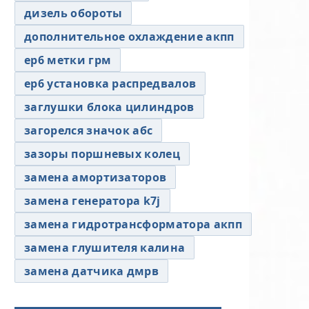
дизель обороты
дополнительное охлаждение акпп
ер6 метки грм
ер6 установка распредвалов
заглушки блока цилиндров
загорелся значок абс
зазоры поршневых колец
замена амортизаторов
замена генератора k7j
замена гидротрансформатора акпп
замена глушителя калина
замена датчика дмрв