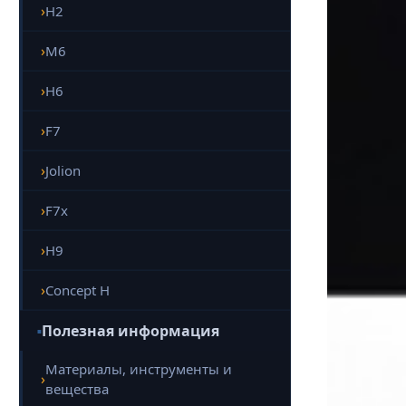
H2
M6
H6
F7
Jolion
F7x
H9
Concept H
Полезная информация
Материалы, инструменты и
вещества