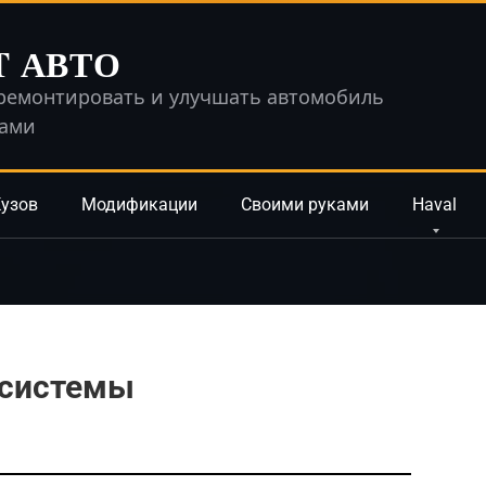
T АВТО
ремонтировать и улучшать автомобиль
ками
узов
Модификации
Своими руками
Haval
 системы