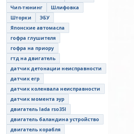
Чип-тюнинг
Шлифовка
Шторки
ЭБУ
Японские автомасла
гофра глушителя
гофра на приору
гтд на двигатель
датчик детонации неисправности
датчик егр
датчик коленвала неисправности
датчик момента эур
двигатель lada rso35l
двигатель баландина устройство
двигатель корабля