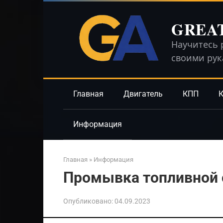
Перейти
к
GREA
контенту
Научитесь 
своими ру
Главная
Двигатель
КПП
К
Информация
Главная
»
Информация
Промывка топливной
Опубликовано:
04.09.2023