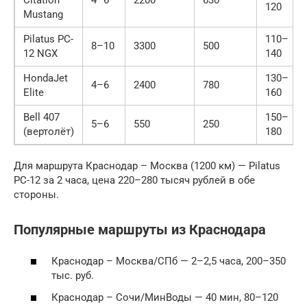
Citation
4–6
2200
630
120
Mustang
Pilatus PC-
110–
8–10
3300
500
12 NGX
140
HondaJet
130–
4–6
2400
780
Elite
160
Bell 407
150–
5–6
550
250
(вертолёт)
180
Для маршрута Краснодар – Москва (1200 км) — Pilatus
PC-12 за 2 часа, цена 220–280 тысяч рублей в обе
стороны.
Популярные маршруты из Краснодара
Краснодар – Москва/СПб — 2–2,5 часа, 200–350
тыс. руб.
Краснодар – Сочи/МинВоды — 40 мин, 80–120