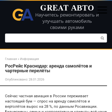
Перейти
GREAT АВТО
к
контенту
Научитесь ремонтировать и
улучшать автомобиль
своими руками
Поиск:
Главная
»
Информация
РосРейс Краснодар: аренда самолётов и
чартерные перелёты
Опубликовано:
28.01.2026
Сейчас частная авиация в России переживает
настоящий бум — спрос на аренду самолётов и
вертолётов вырос на 28 %, по данным Росавиации.
Бизнесмены, семьи и корпоративные клиенты всё чаще