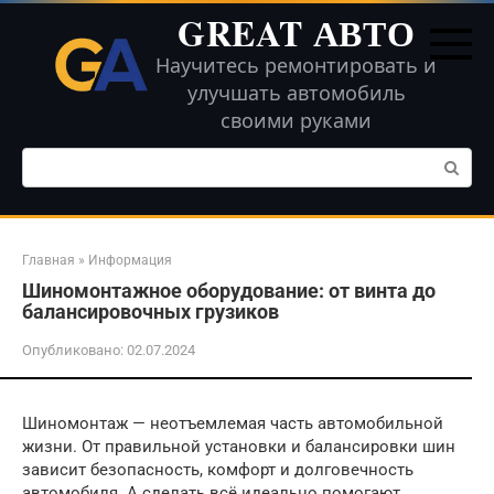
Перейти
GREAT АВТО
к
контенту
Научитесь ремонтировать и
улучшать автомобиль
своими руками
Поиск:
Главная
»
Информация
Шиномонтажное оборудование: от винта до
балансировочных грузиков
Опубликовано:
02.07.2024
Шиномонтаж — неотъемлемая часть автомобильной
жизни. От правильной установки и балансировки шин
зависит безопасность, комфорт и долговечность
автомобиля. А сделать всё идеально помогают