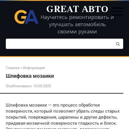
Перейти
GREAT АВТО
к
контенту
Научитесь ремонтировать и
улучшать автомобиль
своими руками
Поиск:
Главная
»
Информация
Шлифовка мозаики
Опубликовано:
15.05.2023
Шлифовка мозаики — это процесс обработки
поверхности, который позволяет убрать следы старых
покрытий, повреждения, царапины и другие дефекты,
придавая мозаичной поверхности гладкость и блеск.