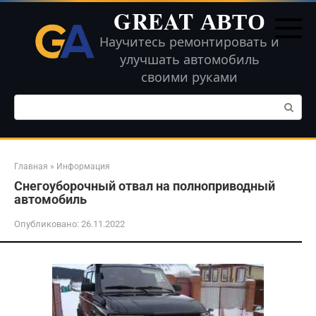
Перейти
GREAT АВТО
к
контенту
Научитесь ремонтировать и
улучшать автомобиль
своими руками
Поиск:
Главная
»
Информация
Снегоуборочный отвал на полноприводный
автомобиль
Опубликовано:
26.11.2022