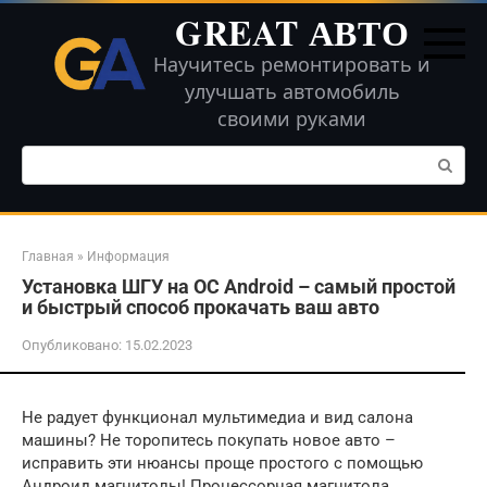
Перейти
GREAT АВТО
к
контенту
Научитесь ремонтировать и
улучшать автомобиль
своими руками
Поиск:
Главная
»
Информация
Установка ШГУ на ОС Android – самый простой
и быстрый способ прокачать ваш авто
Опубликовано:
15.02.2023
Не радует функционал мультимедиа и вид салона
машины? Не торопитесь покупать новое авто –
исправить эти нюансы проще простого с помощью
Андроид магнитолы! Процессорная магнитола