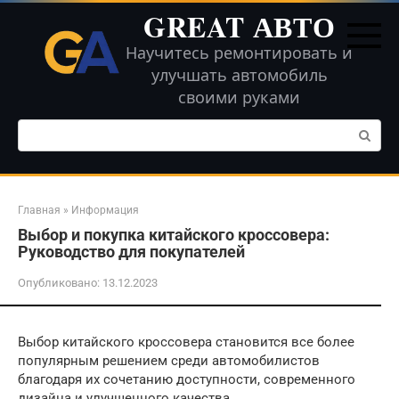
Перейти
GREAT АВТО
к
контенту
Научитесь ремонтировать и
улучшать автомобиль
своими руками
Поиск:
Главная
»
Информация
Выбор и покупка китайского кроссовера:
Руководство для покупателей
Опубликовано:
13.12.2023
Выбор китайского кроссовера становится все более
популярным решением среди автомобилистов
благодаря их сочетанию доступности, современного
дизайна и улучшенного качества.