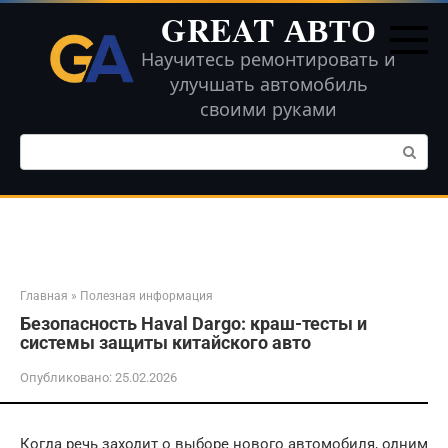
Перейти
GREAT АВТО
к
контенту
Научитесь ремонтировать и
улучшать автомобиль
своими руками
Поиск:
Главная
»
Полезная информация
Безопасность Haval Dargo: краш-тесты и
системы защиты китайского авто
Опубликовано:
25.02.2026
Когда речь заходит о выборе нового автомобиля, одним