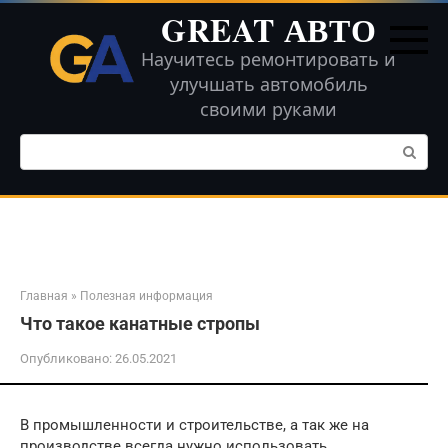
Перейти
GREAT АВТО
к
контенту
Научитесь ремонтировать и
улучшать автомобиль
своими руками
Поиск:
Главная
»
Полезная информация
Что такое канатные стропы
Опубликовано:
26.05.2021
В промышленности и строительстве, а так же на
производстве всегда нужно использовать