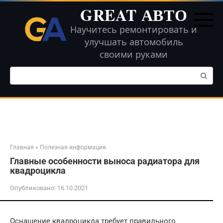
Перейти
GREAT АВТО
к
контенту
Научитесь ремонтировать и
улучшать автомобиль
своими руками
Поиск:
Главная
»
Полезная информация
Главные особенности выноса радиатора для
квадроцикла
Опубликовано:
16.10.2021
Оснащение квадроцикла требует правильного