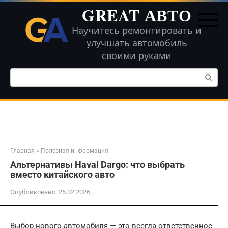
Перейти
GREAT АВТО
к
контенту
Научитесь ремонтировать и
улучшать автомобиль
своими руками
Поиск:
Главная
»
Полезная информация
Альтернативы Haval Dargo: что выбрать
вместо китайского авто
Опубликовано:
25.02.2026
Выбор нового автомобиля — это всегда ответственное