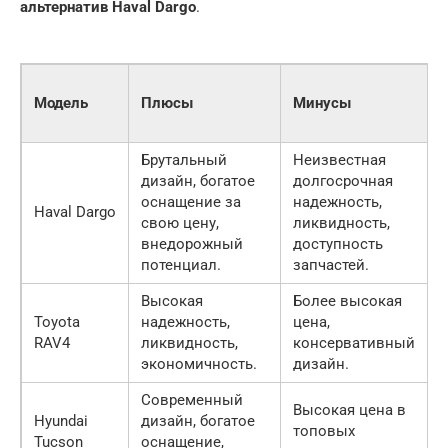
альтернатив Haval Dargo
.
Модель
Плюсы
Минусы
п
Брутальный
Неизвестная
дизайн, богатое
долгосрочная
оснащение за
надежность,
Haval Dargo
свою цену,
ликвидность,
внедорожный
доступность
потенциал.
запчастей.
Высокая
Более высокая
Toyota
надежность,
цена,
RAV4
ликвидность,
консервативный
экономичность.
дизайн.
Современный
Высокая цена в
Hyundai
дизайн, богатое
топовых
т
Tucson
оснащение,