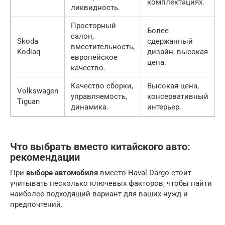
комплектациях.
д
ликвидность.
Просторный
Более
салон,
Skoda
сдержанный
вместительность,
Kodiaq
дизайн, высокая
и
европейское
цена.
качество.
Качество сборки,
Высокая цена,
Volkswagen
управляемость,
консервативный
Tiguan
динамика.
интерьер.
Что выбрать вместо китайского авто:
рекомендации
При
выборе автомобиля
вместо Haval Dargo стоит
учитывать несколько ключевых факторов, чтобы найти
наиболее подходящий вариант для ваших нужд и
предпочтений.