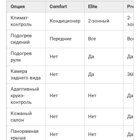
Опция
Comfort
Elite
Prem
Климат-
2-
Кондиционер
2-зонный
контроль
зонн
Подогрев
Передние
Все
Все
сидений
Подогрев
Нет
Да
Да
руля
Камера
Нет
Да
360°
заднего вида
Адаптивный
круиз-
Нет
Нет
Да
контроль
Кожаный
Нет
Нет
Да
салон
Панорамная
Нет
Нет
Да
крыша