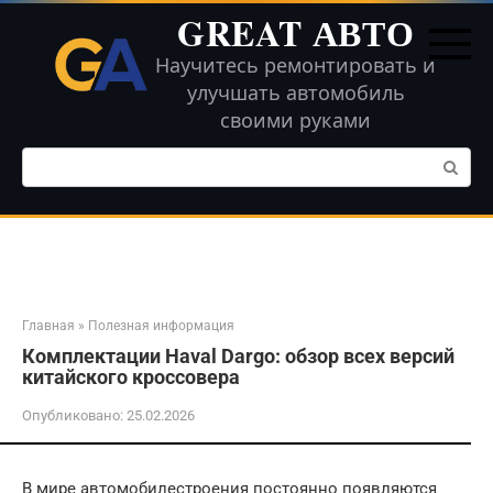
Перейти
GREAT АВТО
к
контенту
Научитесь ремонтировать и
улучшать автомобиль
своими руками
Поиск:
Главная
»
Полезная информация
Комплектации Haval Dargo: обзор всех версий
китайского кроссовера
Опубликовано:
25.02.2026
В мире автомобилестроения постоянно появляются