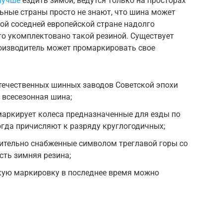
лучше
ездить зимой, ведутся только на просторах
ьные страны просто не знают, что шина может
ой соседней европейской стране надолго
вто укомплектовано такой резиной. Существует
оизводитель может промаркировать свое
 отечественных шинных заводов Советской эпохи
 всесезонная шина;
маркирует колеса предназначенные для езды по
иногда причисляют к разряду круглогодичных;
ительно снабженные символом треглавой горы со
сть зимняя резина;
кую маркировку в последнее время можно