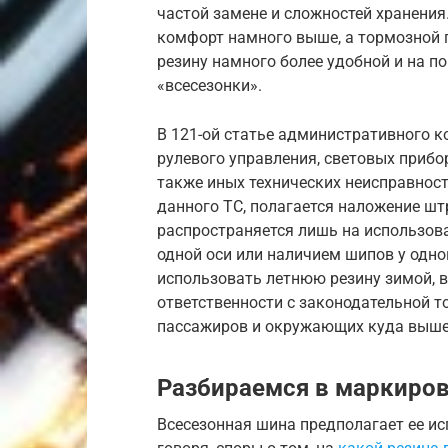
частой замене и сложностей хранения
комфорт намного выше, а тормозной п
резину намного более удобной и на по
«всесезонки».
В 121-ой статье административного ко
рулевого управления, световых прибор
также иных технических неисправност
данного ТС, полагается наложение шт
распространяется лишь на использова
одной оси или наличием шипов у одно
использовать летнюю резину зимой, во
ответственности с законодательной то
пассажиров и окружающих куда выше
Разбираемся в маркиро
Всесезонная шина предполагает ее ис