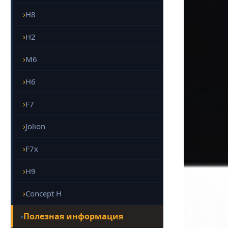
H8
H2
M6
H6
F7
Jolion
F7x
H9
Concept H
Полезная информация