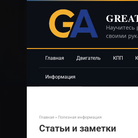
Перейти
к
GREA
контенту
Научитесь 
своими ру
Главная
Двигатель
КПП
К
Информация
Главная
»
Полезная информация
Статьи и заметки