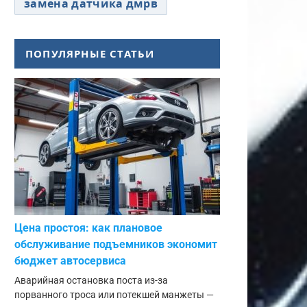
замена датчика дмрв
ПОПУЛЯРНЫЕ СТАТЬИ
Цена простоя: как плановое
обслуживание подъемников экономит
бюджет автосервиса
Аварийная остановка поста из-за
порванного троса или потекшей манжеты —