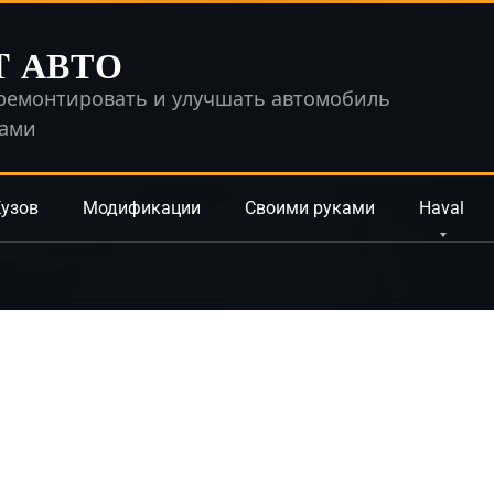
T АВТО
ремонтировать и улучшать автомобиль
ками
узов
Модификации
Своими руками
Haval