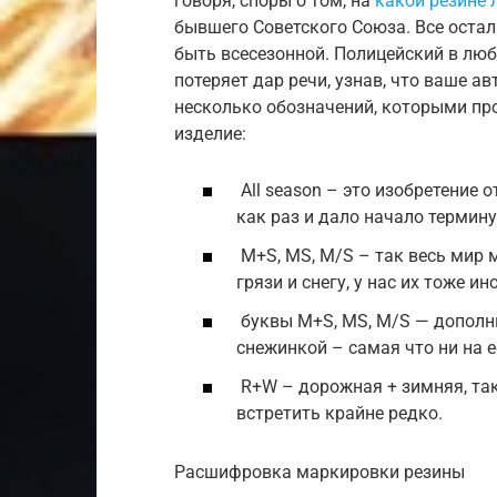
говоря, споры о том, на
какой резине 
бывшего Советского Союза. Все остал
быть всесезонной. Полицейский в люб
потеряет дар речи, узнав, что ваше а
несколько обозначений, которыми пр
изделие:
All season – это изобретение
как раз и дало начало термину
M+S, MS, M/S – так весь мир 
грязи и снегу, у нас их тоже 
буквы M+S, MS, M/S — дополн
снежинкой – самая что ни на е
R+W – дорожная + зимняя, та
встретить крайне редко.
Расшифровка маркировки резины