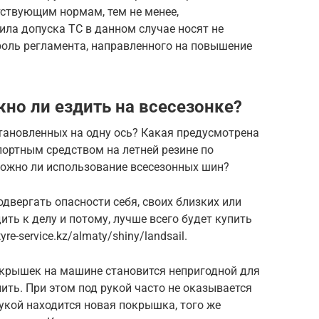
ствующим нормам, тем не менее,
ла допуска ТС в данном случае носят не
роль регламента, направленного на повышение
но ли ездить на всесезонке?
тановленных на одну ось? Какая предусмотрена
портным средством на летней резине по
ожно ли использование всесезонных шин?
одвергать опасности себя, своих близких или
ить к делу и потому, лучше всего будет купить
re-service.kz/almaty/shiny/landsail.
покрышек на машине становится непригодной для
ить. При этом под рукой часто не оказывается
рукой находится новая покрышка, того же