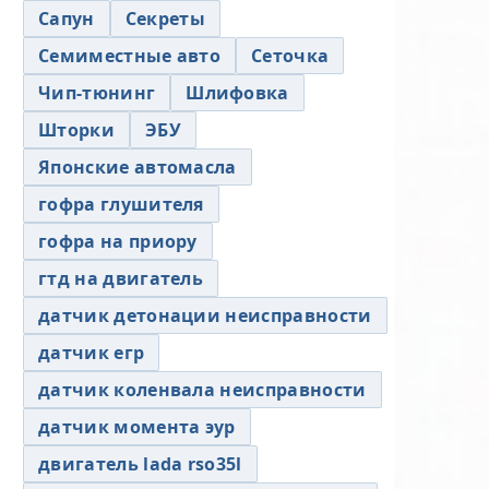
Сапун
Секреты
Семиместные авто
Сеточка
Чип-тюнинг
Шлифовка
Шторки
ЭБУ
Японские автомасла
гофра глушителя
гофра на приору
гтд на двигатель
датчик детонации неисправности
датчик егр
датчик коленвала неисправности
датчик момента эур
двигатель lada rso35l