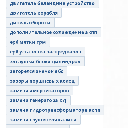
двигатель баландина устройство
двигатель корабля
дизель обороты
дополнительное охлаждение акпп
ер6 метки грм
ер6 установка распредвалов
заглушки блока цилиндров
загорелся значок абс
зазоры поршневых колец
замена амортизаторов
замена генератора k7j
замена гидротрансформатора акпп
замена глушителя калина