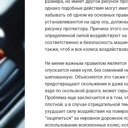
размера, но имеет другой рисунок про
однако подобные действия могут имет
забывать об одном из основных прав
устанавливаются на одну ось, должны 
рисунку протектора. Причина этого оч
определенной силой воздействуют на 
соответственно и безопасность маши
также, чтоб и все колеса воздействов
Не менее важным правилом является т
опускается ниже нуля, без сомнений
шипованную. Объясняется это также п
предотвращают скольжение и даже на 
езде по скользкой дороге, может серь
Проблема еще заключается и в том, ч
плотной, а в случае отрицательной те
ухудшает силу воздействия на поверх
“зацепиться” за неровное дорожное 
использование всесезонных колес, к