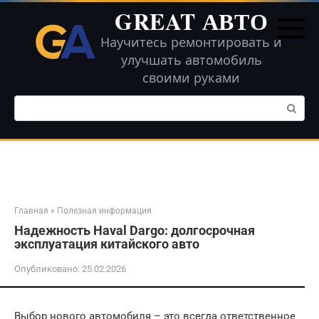
Перейти
GREAT АВТО
к
контенту
Научитесь ремонтировать и
улучшать автомобиль
своими руками
Поиск:
Главная
»
Полезная информация
Надежность Haval Dargo: долгосрочная
эксплуатация китайского авто
Опубликовано:
25.02.2026
Выбор нового автомобиля – это всегда ответственное