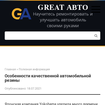
Перейти
GREAT АВТО
к
контенту
Научитесь ремонтировать и
улучшать автомобиль
своими руками
Поиск:
Главная
»
Полезная информация
Особенности качественной автомобильной
резины
Опубликовано:
18.07.2021
Японская компания Yokohama уделила много времени