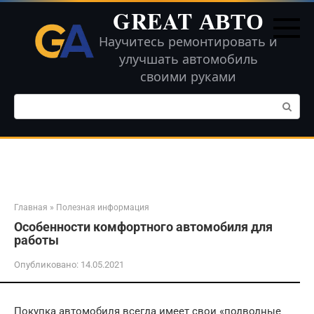
Перейти
GREAT АВТО
к
контенту
Научитесь ремонтировать и
улучшать автомобиль
своими руками
Поиск:
Главная
»
Полезная информация
Особенности комфортного автомобиля для
работы
Опубликовано:
14.05.2021
Покупка автомобиля всегда имеет свои «подводные