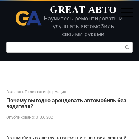
Перейти
GREAT АВТО
к
контенту
Научитесь ремонтировать и
улучшать автомобиль
своими руками
Поиск:
Главная
»
Полезная информация
Почему выгодно арендовать автомобиль без
водителя?
Опубликовано:
01.06.2021
Автомобиль в аренду на время путешествия, деловой