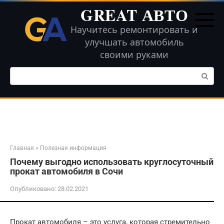
Перейти
GREAT АВТО
к
контенту
Научитесь ремонтировать и
улучшать автомобиль
своими руками
Поиск:
Главная
»
Полезная информация
Почему выгодно использовать круглосуточный
прокат автомобиля в Сочи
Опубликовано:
28.02.2021
Прокат автомобиля – это услуга, которая стремительно