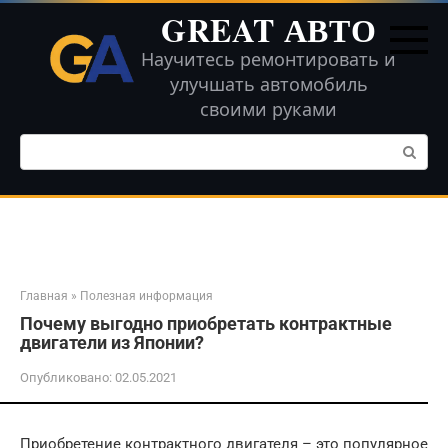
Перейти
GREAT АВТО
к
контенту
Научитесь ремонтировать и
улучшать автомобиль
своими руками
Поиск:
Главная
»
Полезная информация
Почему выгодно приобретать контрактные
двигатели из Японии?
Опубликовано:
02.05.2021
Приобретение контрактного двигателя – это популярное