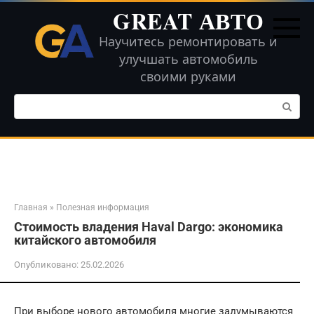
Перейти
GREAT АВТО
к
контенту
Научитесь ремонтировать и
улучшать автомобиль
своими руками
Поиск:
Главная
»
Полезная информация
Стоимость владения Haval Dargo: экономика
китайского автомобиля
Опубликовано:
25.02.2026
При выборе нового автомобиля многие задумываются