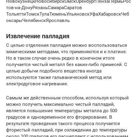
НовокузнецкНовосибирскОмскОренбургПензаПермьРос
тов-на-ДонуРязаньСамараСаратов
ТольяттиТомскТулаТюменьУльяновскУфаХабаровскЧеб
оксарыЧелябинскЯрославль
Извлечение палладия
С целью отделения палладия можно воспользоваться
химическими методами, что применяются и к платине.
Но в таком случае очень редко в конечном итоге
получается чистый металл без каких-либо примесей. С
целью добычи подобного вещества иногда
используются также гальванический метод или
электродуговое нагревание.
Самым же действенным способом, используя который
можно получить максимально чистый палладий,
является повышение температуры металла до 500
градусов и одновременное его фторирование. В
результате проведения такого процесса получается
фтористый палладий, при охлаждении до температуры
около 100 градусов его расщепляют с использованием