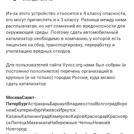
Из-за этого устройство относится к 4 классу опасности,
его могут причислять и к 3 классу. Разница между ними
расплывчатая, но нет сомнений во вредоносности для
окружающей среды. Поэтому сдать автомобильный
катализатор необходимо в компанию, у которой есть
лицензия на сбор, транспортировку, переработку и
утилизацию вредных отходов.
Для пользователей сайта Vyvoz.org нами был собран (и
постоянно пополняется) перечень организаций в
крупных (и не только) городах России, куда можно
сдать катализатор:
Москва
Санкт-
Петербург
АстраханьБарнаулВладивостокВолгоградВоро
нежЕкатеринбургИжевскИркутск
КазаньКалининградКемеровоКировКраснодарКраснояр
скЛипецкМахачкалаНабережные ЧелныНижний
Новгород