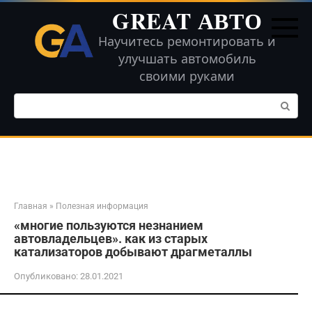
Перейти
GREAT АВТО
к
контенту
Научитесь ремонтировать и
улучшать автомобиль
своими руками
Поиск:
Главная
»
Полезная информация
«многие пользуются незнанием
автовладельцев». как из старых
катализаторов добывают драгметаллы
Опубликовано:
28.01.2021