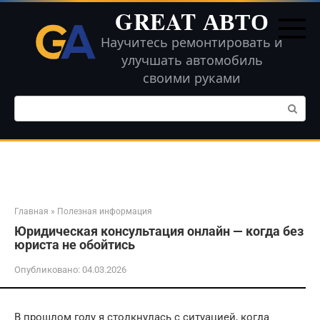
Перейти
GREAT АВТО
к
контенту
Научитесь ремонтировать и
улучшать автомобиль
своими руками
Поиск:
Главная
»
Полезная информация
Юридическая консультация онлайн — когда без
юриста не обойтись
Опубликовано:
04.03.2026
В прошлом году я столкнулась с ситуацией, когда