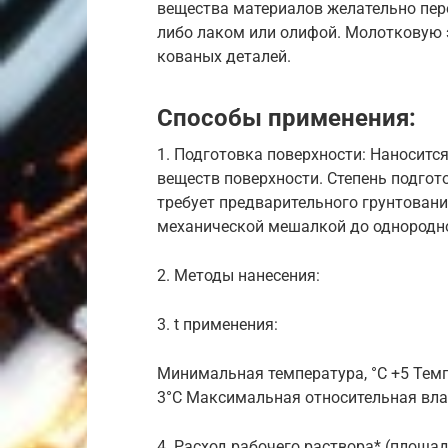
вещества материалов желательно пере
либо лаком или олифой. Молотковую 
кованых деталей.
Способы применения:
1. Подготовка поверхности: Наносится
веществ поверхности. Степень подготов
требует предварительного грунтован
механической мешалкой до однородно
2. Методы нанесения:
3. t применения:
Минимальная температура, °С +5 Тем
3°С Максимальная относительная вл
4. Расход рабочего раствора* (площадь