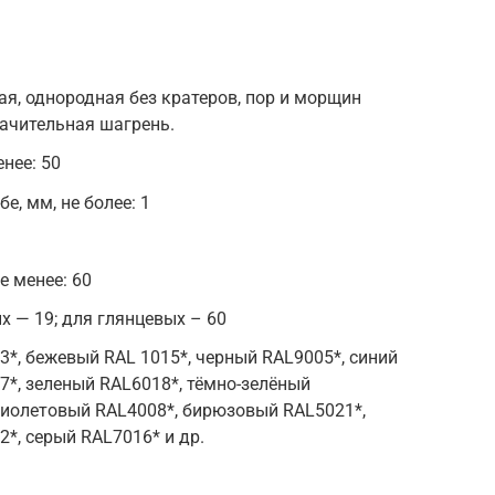
я, однородная без кратеров, пор и морщин
начительная шагрень.
енее: 50
е, мм, не более: 1
е менее: 60
ых — 19; для глянцевых – 60
*, бежевый RAL 1015*, черный RAL9005*, синий
7*, зеленый RAL6018*, тёмно-зелёный
фиолетовый RAL4008*, бирюзовый RAL5021*,
*, серый RAL7016* и др.