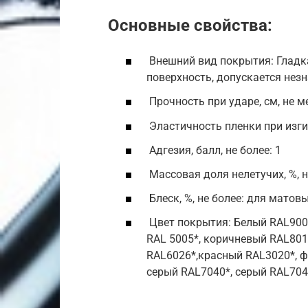
Основные свойства:
Внешний вид покрытия: Гладка
поверхность, допускается нез
Прочность при ударе, см, не м
Эластичность пленки при изгиб
Адгезия, балл, не более: 1
Массовая доля нелетучих, %, н
Блеск, %, не более: для матов
Цвет покрытия: Белый RAL9003
RAL 5005*, коричневый RAL801
RAL6026*,красный RAL3020*, 
серый RAL7040*, серый RAL7042