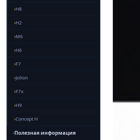
H8
H2
M6
H6
F7
Jolion
F7x
H9
Concept H
Полезная информация