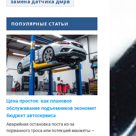
замена датчика дмрв
ПОПУЛЯРНЫЕ СТАТЬИ
Цена простоя: как плановое
обслуживание подъемников экономит
бюджет автосервиса
Аварийная остановка поста из-за
порванного троса или потекшей манжеты —