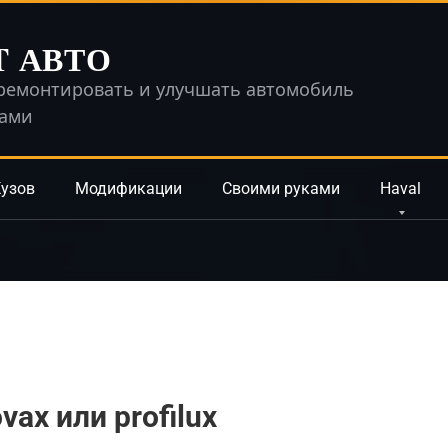
T АВТО
ремонтировать и улучшать автомобиль
ками
узов
Модификации
Своими руками
Haval
ax или profilux