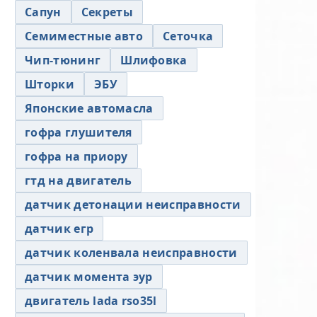
Сапун
Секреты
Семиместные авто
Сеточка
Чип-тюнинг
Шлифовка
Шторки
ЭБУ
Японские автомасла
гофра глушителя
гофра на приору
гтд на двигатель
датчик детонации неисправности
датчик егр
датчик коленвала неисправности
датчик момента эур
двигатель lada rso35l