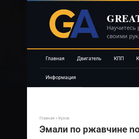
Перейти
к
GREA
контенту
Научитесь 
своими ру
Главная
Двигатель
КПП
К
Информация
Главная
»
Кузов
Эмали по ржавчине nov