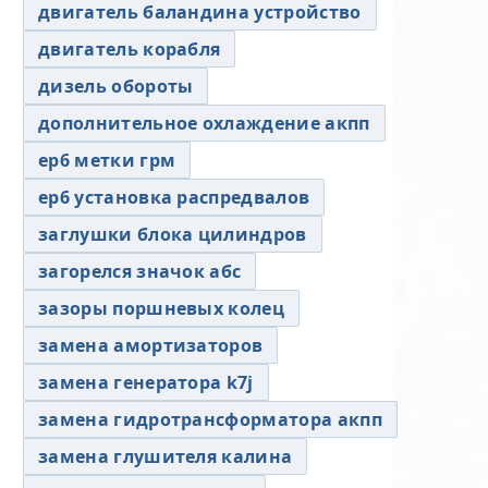
двигатель баландина устройство
двигатель корабля
дизель обороты
дополнительное охлаждение акпп
ер6 метки грм
ер6 установка распредвалов
заглушки блока цилиндров
загорелся значок абс
зазоры поршневых колец
замена амортизаторов
замена генератора k7j
замена гидротрансформатора акпп
замена глушителя калина