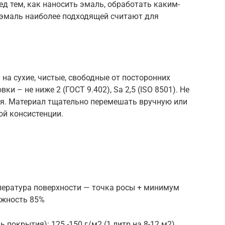
д тем, как наносить эмаль, обработать каким-
эмаль наиболее подходящей считают для
 на сухие, чистые, свободные от посторонних
ки – не ниже 2 (ГОСТ 9.402), Sa 2,5 (ISO 8501). Не
ия. Материал тщательно перемешать вручную или
й консистенции.
пература поверхности — точка росы + минимум
ажность 85%
 покрытия): 125 -150 г/м2 (1 литр на 8-12 м2)