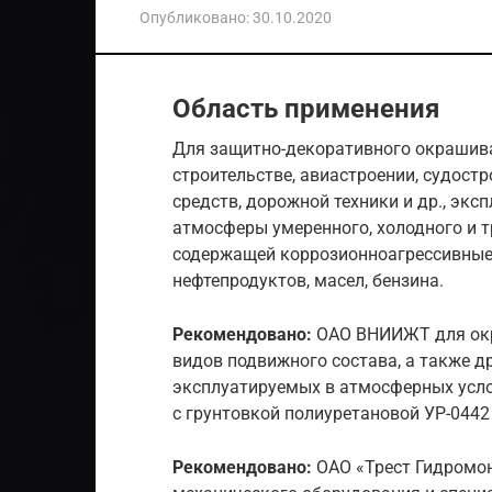
Опубликовано:
30.10.2020
Область применения
Для защитно-декоративного окрашив
строительстве, авиастроении, судост
средств, дорожной техники и др., э
атмосферы умеренного, холодного и т
содержащей коррозионноагрессивные 
нефтепродуктов, масел, бензина.
Рекомендовано:
ОАО ВНИИЖТ для окр
видов подвижного состава, а также д
эксплуатируемых в атмосферных усло
с грунтовкой полиуретановой УР-0442
Рекомендовано:
ОАО «Трест Гидромо