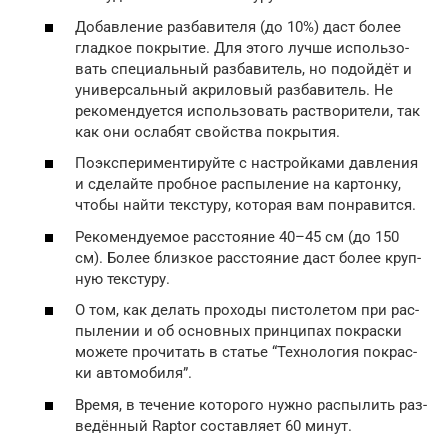
Добав­ле­ние раз­ба­ви­те­ля (до 10%) даст более
глад­кое покры­тие. Для это­го луч­ше исполь­зо­
вать спе­ци­аль­ный раз­ба­ви­тель, но подой­дёт и
уни­вер­саль­ный акри­ло­вый раз­ба­ви­тель. Не
реко­мен­ду­ет­ся исполь­зо­вать рас­тво­ри­те­ли, так
как они осла­бят свой­ства покры­тия.
Поэкс­пе­ри­мен­ти­руй­те с настрой­ка­ми дав­ле­ния
и сде­лай­те проб­ное рас­пы­ле­ние на кар­тон­ку,
что­бы най­ти тек­сту­ру, кото­рая вам понра­вит­ся.
Реко­мен­ду­е­мое рас­сто­я­ние 40–45 см (до 150
см). Более близ­кое рас­сто­я­ние даст более круп­
ную тек­сту­ру.
О том, как делать про­хо­ды писто­ле­том при рас­
пы­ле­нии и об основ­ных прин­ци­пах покрас­ки
може­те про­чи­тать в ста­тье “Тех­но­ло­гия покрас­
ки авто­мо­би­ля”.
Вре­мя, в тече­ние кото­ро­го нуж­но рас­пы­лить раз­
ве­дён­ный Raptor состав­ля­ет 60 минут.