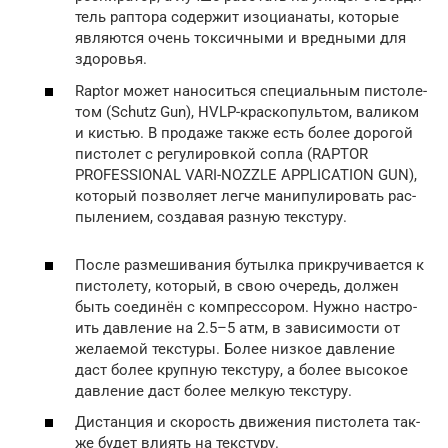
тель рап­то­ра содер­жит изо­ци­а­на­ты, кото­рые
явля­ют­ся очень ток­сич­ны­ми и вред­ны­ми для
здо­ро­вья.
Raptor может нано­сить­ся спе­ци­аль­ным писто­ле­
том (Schutz Gun), HVLP-крас­ко­пуль­том, вали­ком
и кистью. В про­да­же так­же есть более доро­гой
писто­лет с регу­ли­ров­кой соп­ла (RAPTOR
PROFESSIONAL VARI-NOZZLE APPLICATION GUN),
кото­рый поз­во­ля­ет лег­че мани­пу­ли­ро­вать рас­
пы­ле­ни­ем, созда­вая раз­ную тек­сту­ру.
После раз­ме­ши­ва­ния бутыл­ка при­кру­чи­ва­ет­ся к
писто­ле­ту, кото­рый, в свою оче­редь, дол­жен
быть соеди­нён с ком­прес­со­ром. Нуж­но настро­
ить дав­ле­ние на 2.5–5 атм, в зави­си­мо­сти от
жела­е­мой тек­сту­ры. Более низ­кое дав­ле­ние
даст более круп­ную тек­сту­ру, а более высо­кое
дав­ле­ние даст более мел­кую тек­сту­ру.
Дистан­ция и ско­рость дви­же­ния писто­ле­та так­
же будет вли­ять на тек­сту­ру.