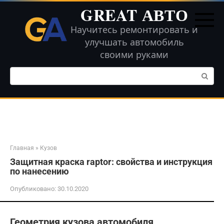
Перейти
GREAT АВТО
к
контенту
Научитесь ремонтировать и
улучшать автомобиль
своими руками
Поиск:
Главная
»
Кузов
Защитная краска raptor: свойства и инструкция
по нанесению
Опубликовано:
30.10.2020
Геометрия кузова автомобиля