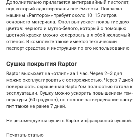
Дополнительно прилагается антигравийный пистолет,
под который адаптированы все ёмкости. Покраска
машины «Раптором» требует около 10−15 литров
основного материала. Юпол выпускает покрытие двух
цветов: чёрного и мутно-белого, который с помощью
цветной краски можно колеровать в любой желаемый
оттенок. В комплекте также имеется технический
паспорт средства и инструкция по его использованию.
Сушка покрытия Raptor
Raptor высы­ха­ет на «отлип» за 1 час. Через 2–3 дня
мож­но экс­плу­а­ти­ро­вать с осто­рож­но­стью. Через 7 дней
поверх­ность, окра­шен­ная Raptor’ом пол­но­стью гото­ва к
экс­плу­а­та­ции. Суш­ку мож­но уско­рить повы­ше­ни­ем тем­
пе­ра­ту­ры (60 гра­ду­сов), но пол­ное затвер­де­ва­ние насту­
пит так­же не ранее 7 дней.
Не реко­мен­ду­ет­ся сушить Raptor инфра­крас­ной суш­кой.
Печа­тать ста­тью