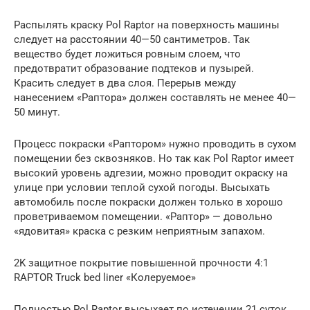
Распылять краску Pol Raptor на поверхность машины
следует на расстоянии 40—50 сантиметров. Так
вещество будет ложиться ровным слоем, что
предотвратит образование подтеков и пузырей.
Красить следует в два слоя. Перерыв между
нанесением «Раптора» должен составлять не менее 40—
50 минут.
Процесс покраски «Раптором» нужно проводить в сухом
помещении без сквозняков. Но так как Pol Raptor имеет
высокий уровень адгезии, можно проводит окраску на
улице при условии теплой сухой погоды. Высыхать
автомобиль после покраски должен только в хорошо
проветриваемом помещении. «Раптор» — довольно
«ядовитая» краска с резким неприятным запахом.
2K защитное покрытие повышенной прочности 4:1
RAPTOR Truck bed liner «Колеруемое»
Полностью Pol Raptor высыхает по истечении 21 суток