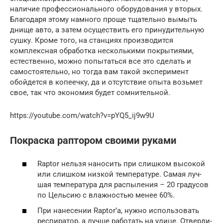
наличие профессионального оборудования у вторых.
Благодаря этому намного проще тщательно вымыть
днище авто, а затем осуществить его принудительную
сушку. Кроме того, на станциях производится
комплексная обработка несколькими покрытиями,
естественно, можно попытаться все это сделать и
самостоятельно, но тогда вам такой эксперимент
обойдется в копеечку, да и отсутствие опыта возьмет
свое, так что экономия будет сомнительной.
https://youtube.com/watch?v=pYQ5_ij9w9U
Покраска раптором своими руками
Raptor нель­зя нано­сить при слиш­ком высо­кой
или слиш­ком низ­кой тем­пе­ра­ту­ре. Самая луч­
шая тем­пе­ра­ту­ра для рас­пы­ле­ния – 20 гра­ду­сов
по Цель­сию с влаж­но­стью менее 60%.
При нане­се­нии Raptor’а, нуж­но исполь­зо­вать
респи­ра­тор, а луч­ше рабо­тать на ули­це. Отвер­ди­